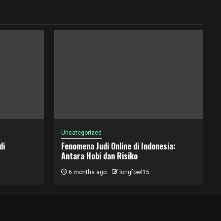
Uncategorized
di
Fenomena Judi Online di Indonesia:
Antara Hobi dan Risiko
6 months ago
longfowl15