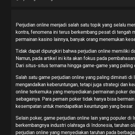
Perjudian online menjadi salah satu topik yang selalu men
kontra, fenomena ini terus berkembang pesat di tengah ma
permainan kasino lainnya, banyak orang menemukan kese
Tidak dapat dipungkiri bahwa perjudian online memiliki d
Namun, pada artikel ini kita akan fokus pada pembahasan
Dari situs-situs ternama hingga game-game yang paling d
Salah satu game perjudian online yang paling diminati d
mengandalkan keberuntungan, tetapi juga strategi dan k
online terkemuka yang menyediakan permainan poker deng
sebagainya. Para pemain poker tidak hanya bisa bermain 
kesempatan untuk mendapatkan keuntungan yang besar.
Selain poker, game perjudian online lain yang populer di
berkembangnya industri olahraga di Indonesia, taruhan ol
perjudian online yang menyediakan taruhan pada berbagai 