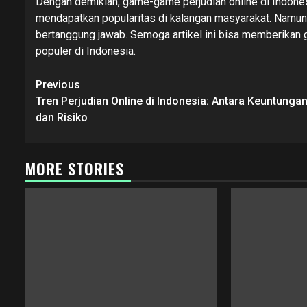
Dengan demikian, game-game perjudian online di Indones
mendapatkan popularitas di kalangan masyarakat. Namun, 
bertanggung jawab. Semoga artikel ini bisa memberikan 
populer di Indonesia.
Post
Previous
navigation
Tren Perjudian Online di Indonesia: Antara Keuntunga
dan Risiko
MORE STORIES