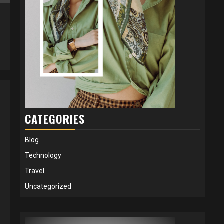
CATEGORIES
Blog
Technology
Travel
Uncategorized