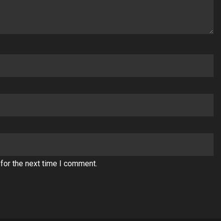
for the next time I comment.